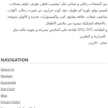
من المنتجات رجالي و نسائي مثل: تيشيرت قطن، هودي، بلوفر بسحاب،
قميص بولو، بلوزة كم طويل، مج، كوب حراري، تي شيرت رجلان، اكواب,
مناشف, قبعات, علاقة مفاتيح, كتب واكسسوارات عديدة و الالوان متنوعة،
بالاضاقة لتشكيلة مميزة من ملابس الأطفال.
طباعة على الملابس بسرعة و بجودة عالية مثل DTG, DTF, و الطباعة
الحرارية و التطريز.
عمان - الاردن
NAVIGATION
About Us
Reviews
Guarantee
Size Chart
Blog
Privacy Policy