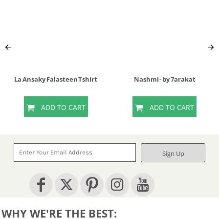
La Ansaky Falasteen Tshirt
Nashmi - by 7arakat
ADD TO CART
ADD TO CART
Sign Up
WHY WE'RE THE BEST: