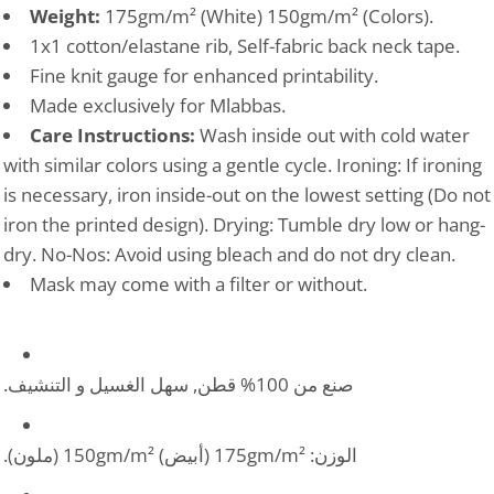
Weight:
175gm/m² (White) 150gm/m² (Colors).
1x1 cotton/elastane rib, Self-fabric back neck tape.
Fine knit gauge for enhanced printability.
Made exclusively for Mlabbas.
Care Instructions:
Wash inside out with cold water
with similar colors using a gentle cycle. Ironing: If ironing
is necessary, iron inside-out on the lowest setting (Do not
iron the printed design). Drying: Tumble dry low or hang-
dry. No-Nos: Avoid using bleach and do not dry clean.
Mask may come with a filter or without.
صنع من 100% قطن, سهل الغسيل و التنشيف.
الوزن: 175gm/m² (أبيض) 150gm/m² (ملون).